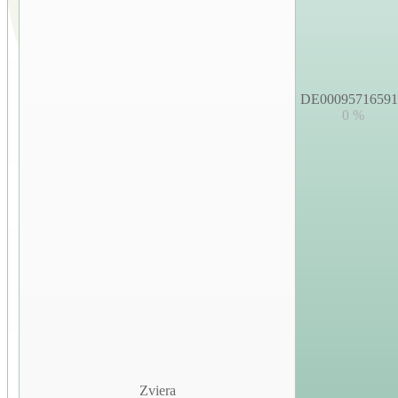
DE00095716591
0 %
Zviera