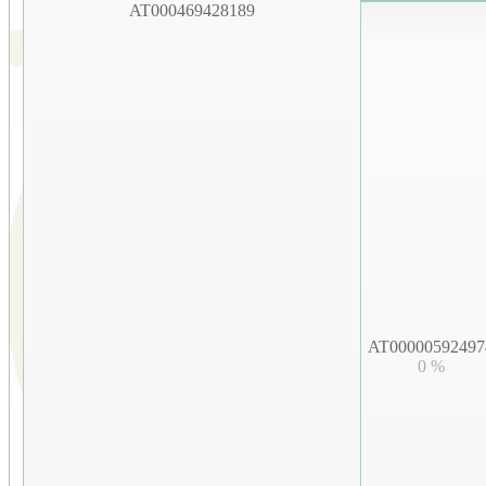
AT000469428189
AT00000592497
0 %