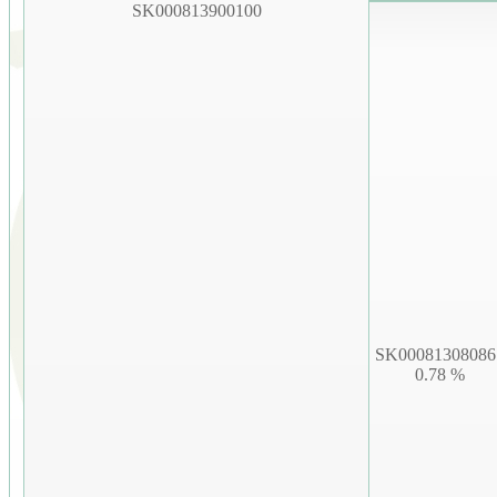
SK000813900100
SK00081308086
0.78 %