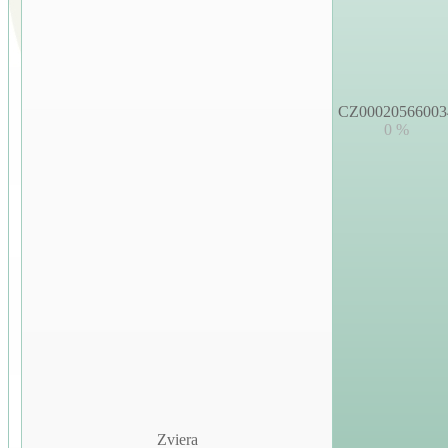
CZ00020566003
0 %
Zviera