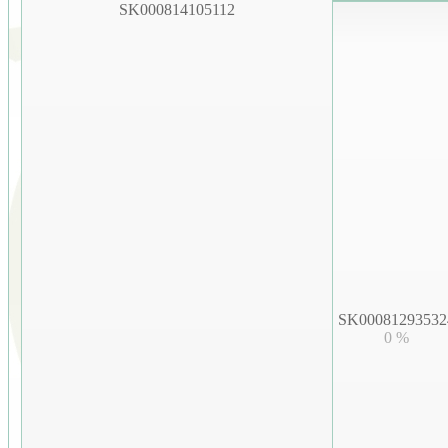
SK000814105112
SK00081293532
0 %