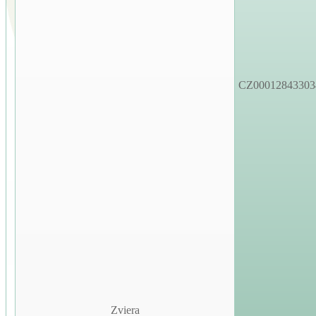
CZ00012843303
Zviera