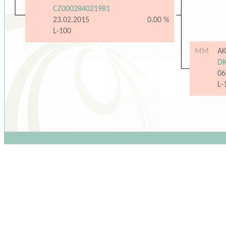
CZ000284021981
23.02.2015
0.00 %
L-100
MM
AK
DK
06
L-