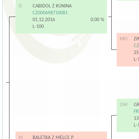
O
CABIDOL Z KUNINA
CZ000698710081
01.12.2016
0.00 %
L-100
MO
ZI
CZ
25
L-
OM
G
FR
13
L-
M
BALETKA Z MELCE P