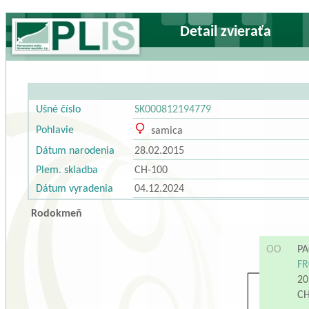
Detail zvieraťa
Ušné číslo
SK000812194779
Pohlavie
samica
Dátum narodenia
28.02.2015
Plem. skladba
CH-100
Dátum vyradenia
04.12.2024
Rodokmeň
OO
P
FR
20
C