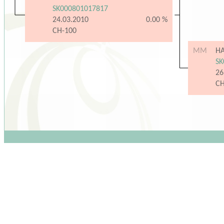
SK000801017817
24.03.2010
0.00 %
CH-100
MM
H
SK
26
C