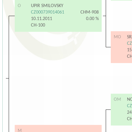
O
UPIR SMILOVSKY
CZ000739014061
CHM-908
10.11.2011
0.00 %
CH-100
MO
SR
CZ
15
C
OM
NO
CZ
24
C
M